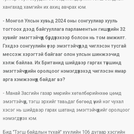
хангахад хамгийн их ахиц авчрах юм.
- Монгол Улсын хувьд 2024 оны сонгуулиар хууль
тогтоох дээд байгууллага парламентын гишүүдийн 32
хувийг эмэгтэйчүүд бүрдүүлэхээр болсон нь том амжилт.
Гэхдээ сонгуулийн үеэр эмэгтэйчүүдэд чиглэсэн тусгай
мессэж хэрэгтэй байгааг олон улсын шинжээчид
хэлж байлаа. Их Британид шийдвэр гаргах түвшинд
эмэгтэйчүүдийн оролцоог нэмэгдүүлэхэд чиглэсэн ямар
арга хэмжээнүүд байдаг вэ?
- Манай Засгийн газар мөрийн хөтөлбөрийнхөө цөмд
эмэгтэйчүүд, тэгш эрхийг тавьдаг бөгөөд үүний нэг чухал
хэсэг нь шийдвэр гарах шатанд эмэгтэйчүүдийг оролцоог
нэмэгдүүлэх юм.
Бид "Тэгш байдлын тухай" хуулийн 106 дугаар хэсгийн