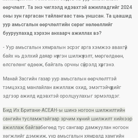
өөрчлөлт. Та энэ чиглэлд идэвхтэй ажилладгийг 2024
оны зун гаргасан тайлангаас тань уншсан. Та цаашид
уур амьсгалын өөрчлөлтийн сөрөг нөлөөллийг
бууруулахад хэрхэн анхаарч ажиллах вэ?
- Уур амьсгалын хямралын эсрэг арга хэмжээ авахгүй
байх нь дэлхий даяар нүүлгэн шилжүүлэлт, мөргөлдөөн,
өлсгөлөнг өдөөж, байгаль орчны сүйрэлд хүргэнэ.
Манай Засгийн газар уур амьсгалын өөрчлөлттэй
тэмцэхэд манлайлан ажиллаж охид, эмэгтэйчүүдийг
эдгээр ажилд идэвхтэй оролцуулахыг эрмэлздэг.
Бид Их Британи-АСЕАН-ы шинэ ногоон шилжилтийн
сангийн тусламжтайгаар эрчим хүчний шилжилт хийхээр
ажиллаж байгаа
бөгөөд тус сангаар дамжуулан ногоон
хөгжлийг дэмжиж, уур амьсгалын хямралд хамгийн