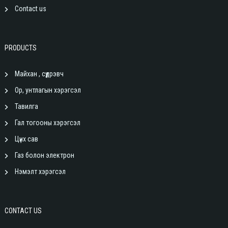
Contact us
PRODUCTS
Майхан , сүүдрэвч
Ор, унтлагын хэрэгсэл
Тавилга
Гал тогооны хэрэгсэл
Цүнх сав
Газ болон электрон
Нэмэлт хэрэгсэл
CONTACT US