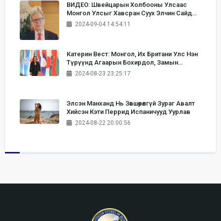
ВИДЕО: Швейцарын Холбооны Улсаас
Монгол Улсыг Хавсран Суух Элчин Сайд
Бернардино Регациони Сар Шинийн
2024-09-04 14:54:11
Мэндчилгээ Дэвшүүллээ
Катерин Вест: Монгол, Их Британи Улс Нэн
Түрүүнд Агаарын Бохирдол, Замын
Түгжрэлийг Бууруулахад Хамтран Ажиллах
2024-08-23 23:25:17
Хэрэгтэй
Элсэн Манханд Нь Зөвшөөрөлгүй Зураг Авалт
Хийсэн Кэти Перрид Испаничууд Уурлав
2024-08-22 20:00:56