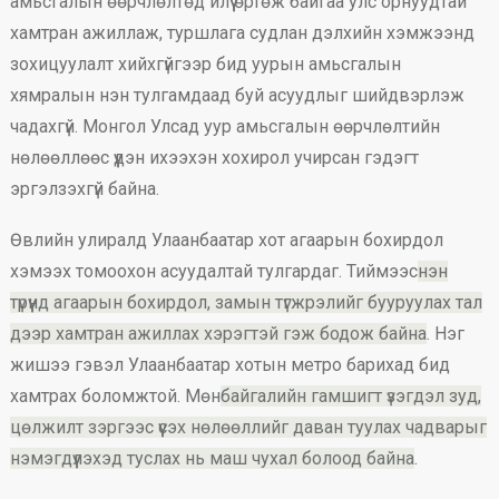
амьсгалын өөрчлөлтөд илүү өртөж байгаа улс орнуудтай
хамтран ажиллаж, туршлага судлан дэлхийн хэмжээнд
зохицуулалт хийхгүйгээр бид уурын амьсгалын
хямралын нэн тулгамдаад буй асуудлыг шийдвэрлэж
чадахгүй. Монгол Улсад уур амьсгалын өөрчлөлтийн
нөлөөллөөс үүдэн ихээхэн хохирол учирсан гэдэгт
эргэлзэхгүй байна.
Өвлийн улиралд Улаанбаатар хот агаарын бохирдол
хэмээх томоохон асуудалтай тулгардаг. Тиймээс
нэн
түрүүнд агаарын бохирдол, замын түгжрэлийг бууруулах тал
дээр хамтран ажиллах хэрэгтэй гэж бодож байна
. Нэг
жишээ гэвэл Улаанбаатар хотын метро барихад бид
хамтрах боломжтой. Мөн
байгалийн гамшигт үзэгдэл зуд,
цөлжилт зэргээс үүсэх нөлөөллийг даван туулах чадварыг
нэмэгдүүлэхэд туслах нь маш чухал болоод байна
.