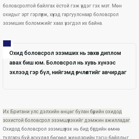
боловсролтой байлгах ёстой гэж үздэг гэх мэт. Мөн
охидыг эрт гэрлүүлж, хүүхэд гаргуулснаар боловсрол
эзэмших боломжийг хаах үзэгдэл их байна.
Охид боловсрол эзэмших нь зөвхөн диплом
авах биш юм. Боловсрол нь хувь хүнээс
эхлээд гэр бүл, нийгэмд өөрчлөлтийг авчирдаг
Их Британи улс дэлхийн өнцөг булан бүрийн охидод
зохистой боловсрол эзэмшүүлэхийг дэмжин ажилладаг
.
Охидод боловсрол эзэмшүүлэх нь бид бүгдийн өмнө
тулгарч буй асуудал бөгөөд жендэрийн тэгш байдлыг