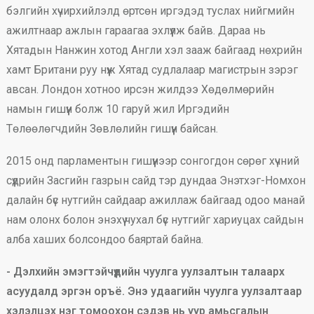
бэлгийн хүчирхийлэлд өртсөн иргэдэд туслах нийгмийн
ажилтнаар ажлын гараагаа эхлүүлж байв. Дараа нь
Хятадын Нанжин хотод Англи хэл зааж байгаад нөхрийн
хамт Британи руу нүүж Хятад судлалаар магистрын зэрэг
авсан. Лондон хотноо ирсэн жилдээ Хөдөлмөрийн
намын гишүүн болж 10 гаруй жил Иргэдийн
Төлөөлөгчдийн Зөвлөлийн гишүүн байсан.
2015 онд парламентын гишүүнээр сонгогдон сөрөг хүчний
сүүдрийн Засгийн газрын сайд тэр дундаа Энэтхэг-Номхон
далайн бүс нутгийн сайдаар ажиллаж байгаад одоо манай
нам олонх болон энэхүү чухал бүс нутгийг хариуцах сайдын
алба хаших болсондоо баяртай байна.
- Дэлхийн эмэгтэйчүүдийн чуулга уулзалтын талаарх
асуудалд эргэн оръё. Энэ удаагийн чуулга уулзалтаар
хэлэлцэх нэг томоохон сэдэв нь уур амьсгалын