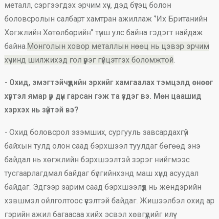
металл, сэргээгдэх эрчим хүч, дэд бүтэц болон
боловсролын салбарт хамтран ажиллаж ‘’Их Британийн
Хөгжлийн Хөтөлбөрийн’’ түнш улс байна гэдэгт найдаж
байна.
Монголын ховор металлын нөөц нь цэвэр эрчим
хүчинд шилжихэд гол үүрэг гүйцэтгэх боломжтой
.
- Охид, эмэгтэйчүүдийн эрхийг хамгаалах тэмцэлд өнөөг
хүртэл ямар үр дүн гарсан гэж та үздэг вэ. Мөн цаашид
хэрхэх нь зүйтэй вэ?
- Охид боловсрол эзэмших, сургууль завсардахгүй
байхын тулд олон саад бэрхшээл туулдаг бөгөөд энэ
байдал нь хөгжлийн бэрхшээлтэй зэрэг нийгмээс
тусгаарлагдмал байдаг бүлгийнхэнд маш хүнд асуудал
байдаг. Эдгээр зарим саад бэрхшээлүүд нь жендэрийн
хэвшмэл ойлголтоос үүсэлтэй байдаг. Жишээлбэл охид ар
гэрийн ажил багаасаа хийх эсвэл хөвгүүдийг илүү