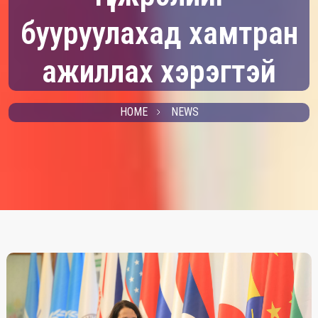
бууруулахад хамтран
ажиллах хэрэгтэй
HOME
NEWS