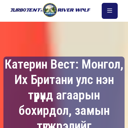
Катерин Вест: Монгол,
Их Британи улс нэн
түрүүнд агаарын
бохирдол, замын
түгжрэлийг