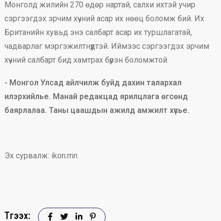
Монголд жилийн 270 өдөр нартай, салхи ихтэй учир
сэргээгдэх эрчим хүчний асар их нөөц боломж бий. Их
Британийн хувьд энэ салбарт асар их туршлагатай,
чадварлаг мэргэжилтнүүдтэй. Иймээс сэргээгдэх эрчим
хүчний салбарт бид хамтрах бүрэн боломжтой.
- Монгол Улсад айлчилж буйд дахин талархал
илэрхийлье. Манай редакцад ярилцлага өгсөнд
баярлалаа. Таны цаашдын ажилд амжилт хүсье.
Эх сурвалж: ikon.mn
Түгээх: