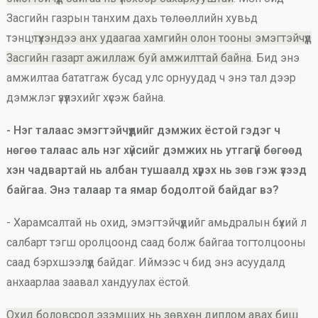
Засгийн газрын танхим дахь төлөөллийн хувьд
тэнцүү,
түүхэндээ анх удаагаа хамгийн олон тооны эмэгтэйчүүд
Засгийн газарт ажиллаж буй амжилттай байна
. Бид энэ
амжилтаа бататгаж бусад улс орнуудад ч энэ тал дээр
дэмжлэг үзүүлэхийг хүсэж байна.
- Нэг талаас эмэгтэйчүүдийг дэмжих ёстой гэдэг ч
нөгөө талаас аль нэг хүйсийг дэмжих нь утгагүй бөгөөд
хэн чадвартай нь албан тушаалд хүрэх нь зөв гэж үзээд
байгаа. Энэ талаар та ямар бодолтой байдаг вэ?
- Харамсалтай нь охид, эмэгтэйчүүдийг амьдралын бүхий л
салбарт тэгш оролцоонд саад болж байгаа тогтолцооны
саад бэрхшээлүүд байдаг. Иймээс ч бид энэ асуудалд
анхаарлаа заавал хандуулах ёстой.
Охид боловсрол эзэмших нь зөвхөн диплом авах биш