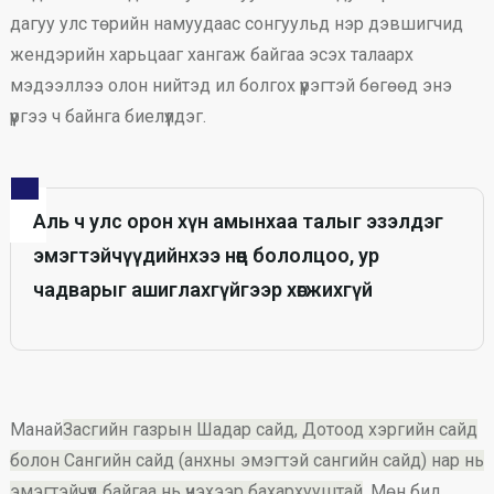
дагуу улс төрийн намуудаас сонгуульд нэр дэвшигчид
жендэрийн харьцааг хангаж байгаа эсэх талаарх
мэдээллээ олон нийтэд ил болгох үүрэгтэй бөгөөд энэ
үүргээ ч байнга биелүүлдэг.
Аль ч улс орон хүн амынхаа талыг эзэлдэг
эмэгтэйчүүдийнхээ нөөц бололцоо, ур
чадварыг ашиглахгүйгээр хөгжихгүй
Манай
Засгийн газрын Шадар сайд, Дотоод хэргийн сайд
болон Сангийн сайд (анхны эмэгтэй сангийн сайд) нар нь
эмэгтэйчүүд байгаа нь үнэхээр бахархууштай
. Мөн бид