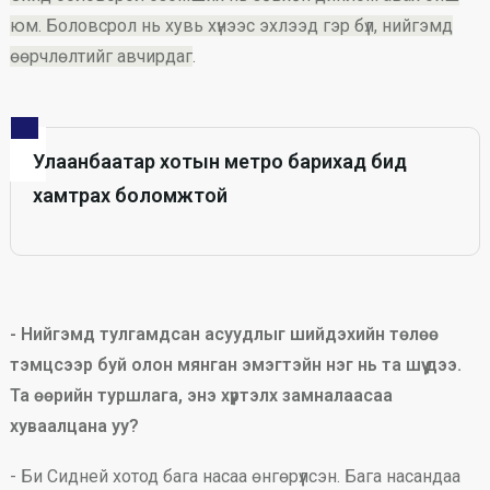
юм. Боловсрол нь хувь хүнээс эхлээд гэр бүл, нийгэмд
өөрчлөлтийг авчирдаг
.
Улаанбаатар хотын метро барихад бид
хамтрах боломжтой
- Нийгэмд тулгамдсан асуудлыг шийдэхийн төлөө
тэмцсээр буй олон мянган эмэгтэйн нэг нь та шүү дээ.
Та өөрийн туршлага, энэ хүртэлх замналаасаа
хуваалцана уу?
- Би Сидней хотод бага насаа өнгөрүүлсэн. Бага насандаа