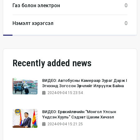
Газ болон электрон
0
Нэмэлт хэрэгсэл
0
Recently added news
ВИДЕО: Автобусны Камераар Зураг Дарж I
Эгнээнд Зогссон Зөрчлийг Илрүүлж Байна
2024-09-04 15:23:54
ВИДЕО: Ерөнхийлөгчийн “Монгол Улсын
Үндсэн Хууль” Сэдэвт Цахим Хичээл
2024-09-04 15:21:25