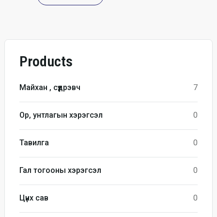
Products
Майхан , сүүдрэвч
7
Ор, унтлагын хэрэгсэл
0
Тавилга
0
Гал тогооны хэрэгсэл
0
Цүнх сав
0