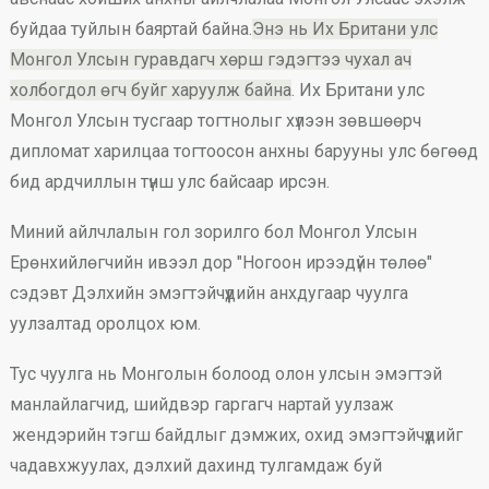
буйдаа туйлын баяртай байна.
Энэ нь Их Британи улс
Монгол Улсын гуравдагч хөрш гэдэгтээ чухал ач
холбогдол өгч буйг харуулж байна
. Их Британи улс
Монгол Улсын тусгаар тогтнолыг хүлээн зөвшөөрч
дипломат харилцаа тогтоосон анхны барууны улс бөгөөд
бид ардчиллын түнш улс байсаар ирсэн.
Миний айлчлалын гол зорилго бол Монгол Улсын
Ерөнхийлөгчийн ивээл дор "Ногоон ирээдүйн төлөө"
сэдэвт Дэлхийн эмэгтэйчүүдийн анхдугаар чуулга
уулзалтад оролцох юм.
Тус чуулга нь Монголын болоод олон улсын эмэгтэй
манлайлагчид, шийдвэр гаргагч нартай уулзаж
жендэрийн тэгш байдлыг дэмжих, охид эмэгтэйчүүдийг
чадавхжуулах, дэлхий дахинд тулгамдаж буй