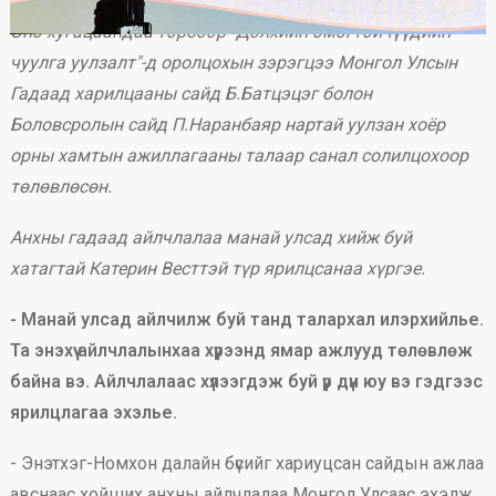
Энэ хугацаандаа тэрбээр "Дэлхийн эмэгтэйчүүдийн
чуулга уулзалт"-д оролцохын зэрэгцээ Монгол Улсын
Гадаад харилцааны сайд Б.Батцэцэг болон
Боловсролын сайд П.Наранбаяр нартай уулзан хоёр
орны хамтын ажиллагааны талаар санал солилцохоор
төлөвлөсөн.
Анхны гадаад айлчлалаа манай улсад хийж буй
хатагтай Катерин Весттэй түр ярилцсанаа хүргэе.
- Манай улсад айлчилж буй танд талархал илэрхийлье.
Та энэхүү айлчлалынхаа хүрээнд ямар ажлууд төлөвлөж
байна вэ. Айлчлалаас хүлээгдэж буй үр дүн юу вэ гэдгээс
ярилцлагаа эхэлье.
- Энэтхэг-Номхон далайн бүсийг хариуцсан сайдын ажлаа
авснаас хойших анхны айлчлалаа Монгол Улсаас эхэлж