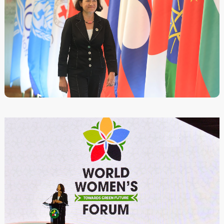
2024-08-23 23:25:17
Их Британи Умард Ирландын Нэгдсэн Хаант Улсын
Гадаад Хэрэг, Хамтын Нөхөрлөл, Хөгжлийн яамны
Энэтхэг-Номхон Далайн Бүс нутаг хариуцсан сайд
Катерин Вест манай улсад наймдугаар сарын 22-23-нд
айлчилж байна.