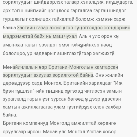
сорилтуудыг шийдвэрлэх талаар хэлэлцэж, илүү шударга,
эрх тэгш нийгмийг цогцлоох гаргалгаа гарган шилдэг
туршлагыг солилцох гайхалтай боломж хэмээн харж
байна.
Засгийн газар ажил үүргээ гүйцэтгэхдээ жендэрийн
мэдрэмжтэй байх нь маш чухал
. Аль ч улс орон хүн
амынхаа талыг эзэлдэг эмэгтэйчүүдийнхээ нөөц
бололцоо, ур чадварыг ашиглахгүйгээр хөгжихгүй.
Мөн
айлчлалын үеэр Британи-Монголын хамтарсан
зорилтуудыг ахиулах зорилготой байна
. Энэ жилийн
дөрөвдүгээр сард Монгол, Британийн харилцааг “Иж
бүрэн түншлэл”-ийн түвшинд хүргэхэд чиглэсэн замын
зураглалд гарын үсэг зурсан бөгөөд үүн дээр үндэслэн
хамтын ажиллагаагаа улам гүнзгийрүүлэх олон салбар
байна.
Британи компаниуд Монголд амжилттай хөрөнгө
оруулсаар ирсэн. Манай улс Монгол Улстай ховор