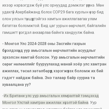
ихээр нэрвэгдэж буй улс орнуудад дэмжлэг үзүүлнэ. Мөн
удахгүй Азербайжанд болох COP29 бага хурлын үеэр бид
олон улсын түншүүдтэйгээ хамтын ажиллагаагаа улам
бататгах боломжтой. Бид цаг уурын өөрчлөлт, байгалийн
гамшигт үзэгдэл анхаарлаа байнга хандуулж байна.
- Монгол Улс 2024-2028 оны Засгийн газрын
бүрэлдэхүүнд уур амьсгалын өөрчлөлтийн асуудлыг
эрхэлсэн яамтай болсон. Уур амьсгалын өөрчлөлтийн
сөрөг нөлөөллийг бууруулахад манай хоёр улс хамтран
ажиллах, төсөл хөтөлбөрүүд хэрэгжүүлэх боломж их бий
гэдэгт найдаж байна. Энэ талаар байр сууриа та
хуваалцана уу?
-
Их Британи улс уур амьсгалын хямралтай тэмцэхэд
Монгол Улстай хамтран ажиллах хүсэлтэй байна
. Уур