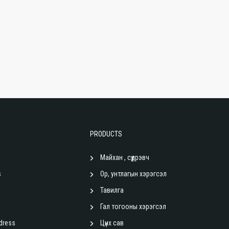
PRODUCTS
Майхан , сүүдрэвч
s
Ор, унтлагын хэрэгсэл
Тавилга
Гал тогооны хэрэгсэл
dress
Цүнх сав