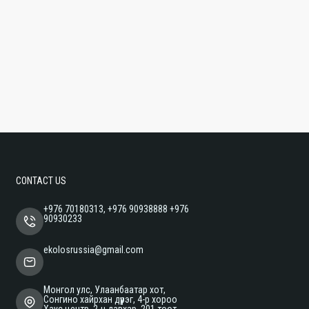
CONTACT US
+976 70180313, +976 90938888 +976
90930233
ekolosrussia@gmail.com
Монгол улс, Улаанбаатар хот,
Сонгино хайрхан дүүрэг, 4-р хороо