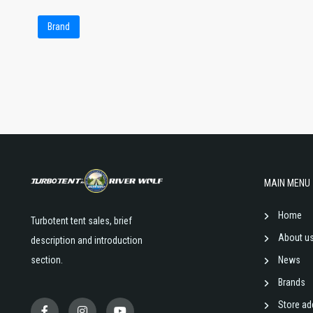
Brand
MAIN MENU
Home
Turbotent tent sales, brief
About u
description and introduction
section.
News
Brands
Store ad