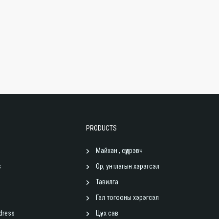
PRODUCTS
Майхан , сүүдрэвч
s
Ор, унтлагын хэрэгсэл
Тавилга
Гал тогооны хэрэгсэл
dress
Цүнх сав