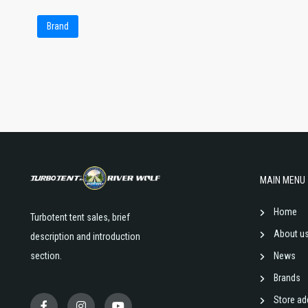
Brand
MAIN MENU
Home
Turbotent tent sales, brief
About u
description and introduction
section.
News
Brands
Store ad