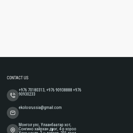
CONTACT US
+976 70180313, +976 90938888 +976
90930233
ekolosrussia@gmail.com
Монгол улс, Улаанбаатар хот,
Сонгино хайрхан дүүрэг, 4-р хороо