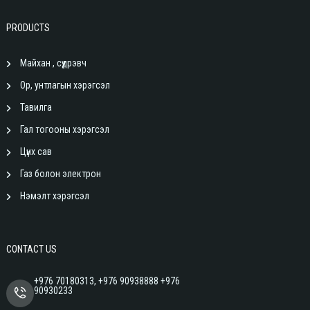
PRODUCTS
Майхан , сүүдрэвч
Ор, унтлагын хэрэгсэл
Тавилга
Гал тогооны хэрэгсэл
Цүнх сав
Газ болон электрон
Нэмэлт хэрэгсэл
CONTACT US
+976 70180313, +976 90938888 +976
90930233