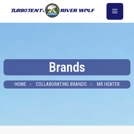
Brands
HOME
COLLABORATING BRANDS
MR HEATER