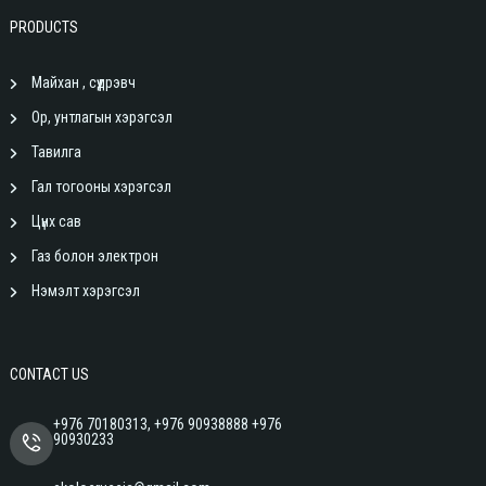
PRODUCTS
Майхан , сүүдрэвч
Ор, унтлагын хэрэгсэл
Тавилга
Гал тогооны хэрэгсэл
Цүнх сав
Газ болон электрон
Нэмэлт хэрэгсэл
CONTACT US
+976 70180313, +976 90938888 +976
90930233