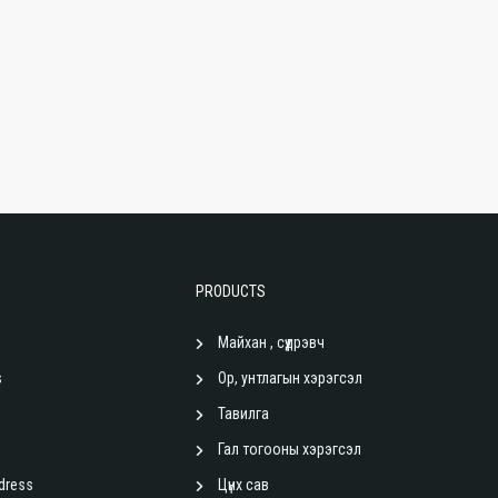
PRODUCTS
Майхан , сүүдрэвч
s
Ор, унтлагын хэрэгсэл
Тавилга
Гал тогооны хэрэгсэл
dress
Цүнх сав