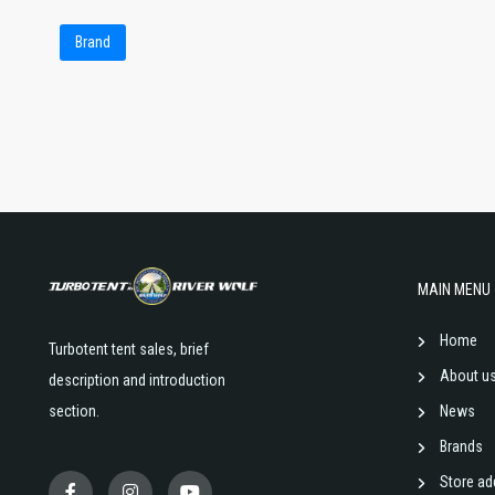
Brand
MAIN MENU
Home
Turbotent tent sales, brief
About u
description and introduction
section.
News
Brands
Store ad