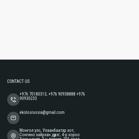
CONTACT US
+976 70180313, +976 90938888 +976
90930233
ekolosrussia@gmail.com
Монгол улс, Улаанбаатар хот,
Сонгино хайрхан дүүрэг, 4-р хороо