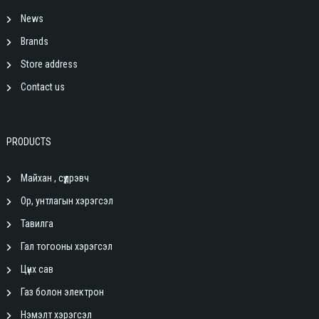
News
Brands
Store address
Contact us
PRODUCTS
Майхан , сүүдрэвч
Ор, унтлагын хэрэгсэл
Тавилга
Гал тогооны хэрэгсэл
Цүнх сав
Газ болон электрон
Нэмэлт хэрэгсэл