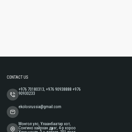
CONTACT US
+976 70180313, +976 90938888 +976
90930233
ekolosrussia@gmail.com
Монгол улс, Улаанбаатар хот,
Сонгино хайрхан дүүрэг, 4-р хороо