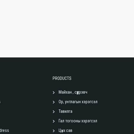
PRODUCTS
Майхан , сүүдрэвч
s
Ор, унтлагын хэрэгсэл
Тавилга
Гал тогооны хэрэгсэл
dress
Цүнх сав