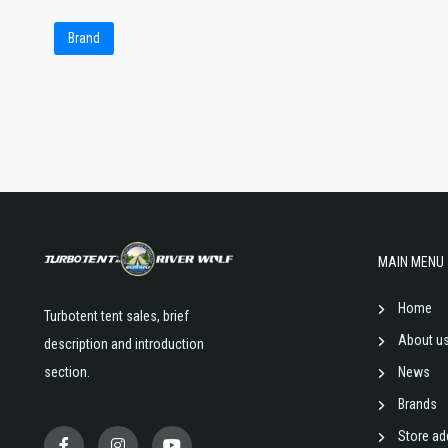
Brand
MAIN MENU
Home
Turbotent tent sales, brief
About u
description and introduction
section.
News
Brands
Store ad