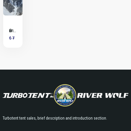
Өвлийн
майхан-
6 ₮
KZM
Turbotent tent sales, brief description and introduction section.