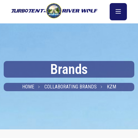
Brands
HOME
COLLABORATING BRANDS
KZM