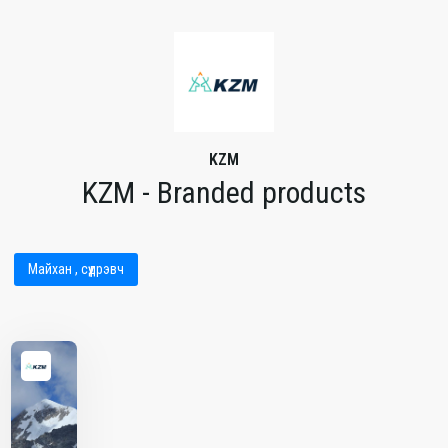
KZM
KZM - Branded products
Майхан , сүүдрэвч