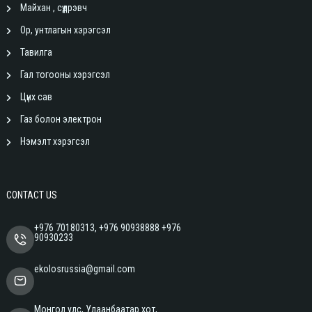
Майхан , сүүдрэвч
Ор, унтлагын хэрэгсэл
Тавилга
Гал тогооны хэрэгсэл
Цүнх сав
Газ болон электрон
Нэмэлт хэрэгсэл
CONTACT US
+976 70180313, +976 90938888 +976
90930233
ekolosrussia@gmail.com
Монгол улс, Улаанбаатар хот,