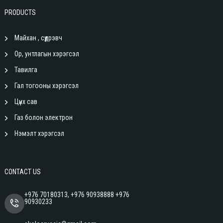
PRODUCTS
Майхан , сүүдрэвч
Ор, унтлагын хэрэгсэл
Тавилга
Гал тогооны хэрэгсэл
Цүнх сав
Газ болон электрон
Нэмэлт хэрэгсэл
CONTACT US
+976 70180313, +976 90938888 +976
90930233