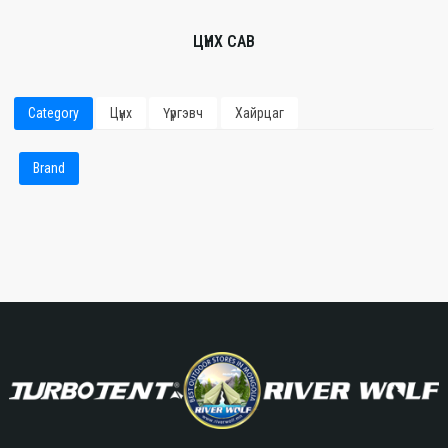
ЦҮНХ САВ
Category
Цүнх
Үүргэвч
Хайрцаг
Brand