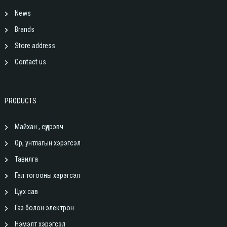
News
Brands
Store address
Contact us
PRODUCTS
Майхан , сүүдрэвч
Ор, унтлагын хэрэгсэл
Тавилга
Гал тогооны хэрэгсэл
Цүнх сав
Газ болон электрон
Нэмэлт хэрэгсэл