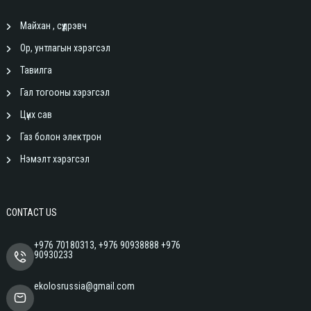
Майхан , сүүдрэвч
Ор, унтлагын хэрэгсэл
Тавилга
Гал тогооны хэрэгсэл
Цүнх сав
Газ болон электрон
Нэмэлт хэрэгсэл
CONTACT US
+976 70180313, +976 90938888 +976
90930233
ekolosrussia@gmail.com