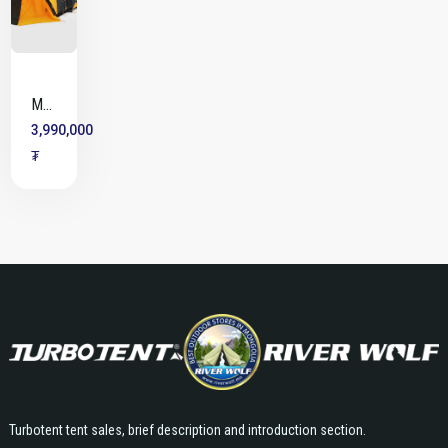
Майхан
#NF0A52VEC-
3,990,000
8T1
₮
Turbotent tent sales, brief description and introduction section.