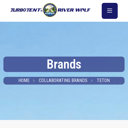
Brands
HOME
COLLABORATING BRANDS
TETON