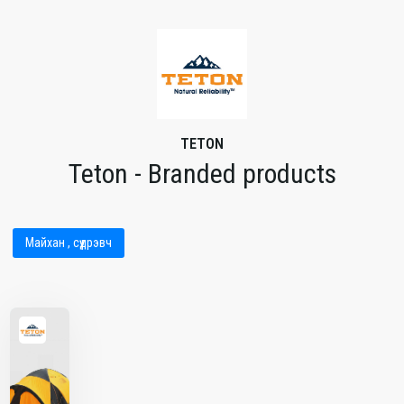
TETON
Teton - Branded products
Майхан , сүүдрэвч