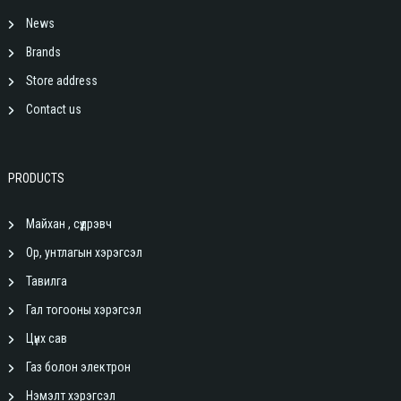
News
Brands
Store address
Contact us
PRODUCTS
Майхан , сүүдрэвч
Ор, унтлагын хэрэгсэл
Тавилга
Гал тогооны хэрэгсэл
Цүнх сав
Газ болон электрон
Нэмэлт хэрэгсэл