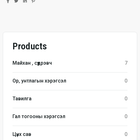
Products
Майхан , сүүдрэвч
7
Ор, унтлагын хэрэгсэл
0
Тавилга
0
Гал тогооны хэрэгсэл
0
Цүнх сав
0