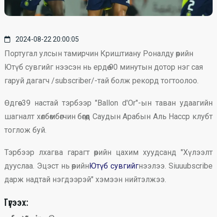
2024-08-22 20:00:05
Португал улсын тамирчин Криштиану Роналду өөрийн
Ютүб сувгийг нээсэн нь ердөө 90 минутын дотор нэг сая
гаруй дагагч /subscriber/-тай болж рекорд тогтоолоо.
Өдгөө 39 настай тэрбээр "Ballon d'Or"-ын таван удаагийн
шагналт хөлбөмбөгчин бөгөөд Саудын Арабын Аль Насср клубт
тоглож буй.
Тэрбээр лхагва гарагт өөрийн цахим хуудсанд "Хүлээлт
дууслаа. Эцэст нь өөрийн
Ютүб сувгийг
нээлээ. Siuuubscribe
дарж надтай нэгдээрэй" хэмээн нийтэлжээ.
Түгээх: