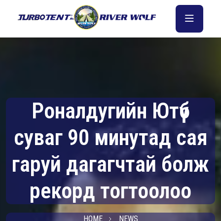
Роналдугийн Ютүб
суваг 90 минутад сая
гаруй дагагчтай болж
рекорд тогтоолоо
HOME
NEWS