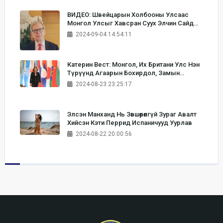
ВИДЕО: Швейцарын Холбооны Улсаас
Монгол Улсыг Хавсран Суух Элчин Сайд
Бернардино Регациони Сар Шинийн
2024-09-04 14:54:11
Мэндчилгээ Дэвшүүллээ
Катерин Вест: Монгол, Их Британи Улс Нэн
Түрүүнд Агаарын Бохирдол, Замын
Түгжрэлийг Бууруулахад Хамтран Ажиллах
2024-08-23 23:25:17
Хэрэгтэй
Элсэн Манханд Нь Зөвшөөрөлгүй Зураг Авалт
Хийсэн Кэти Перрид Испаничууд Уурлав
2024-08-22 20:00:56