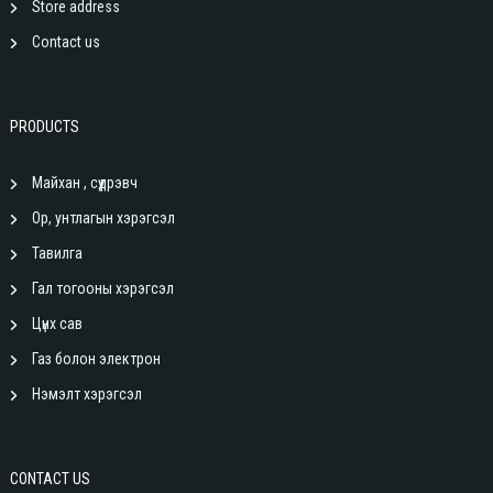
Store address
Contact us
PRODUCTS
Майхан , сүүдрэвч
Ор, унтлагын хэрэгсэл
Тавилга
Гал тогооны хэрэгсэл
Цүнх сав
Газ болон электрон
Нэмэлт хэрэгсэл
CONTACT US