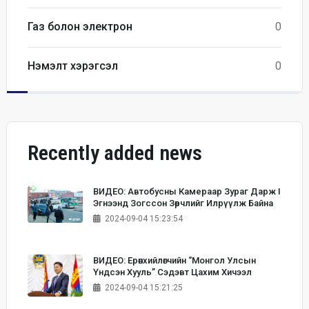
Газ болон электрон
0
Нэмэлт хэрэгсэл
0
Recently added news
ВИДЕО: Автобусны Камераар Зураг Дарж I
Эгнээнд Зогссон Зөрчлийг Илрүүлж Байна
2024-09-04 15:23:54
ВИДЕО: Ерөнхийлөгчийн “Монгол Улсын
Үндсэн Хууль” Сэдэвт Цахим Хичээл
2024-09-04 15:21:25