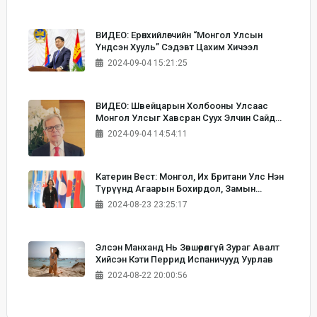
ВИДЕО: Ерөнхийлөгчийн “Монгол Улсын
Үндсэн Хууль” Сэдэвт Цахим Хичээл
2024-09-04 15:21:25
ВИДЕО: Швейцарын Холбооны Улсаас
Монгол Улсыг Хавсран Суух Элчин Сайд
Бернардино Регациони Сар Шинийн
2024-09-04 14:54:11
Мэндчилгээ Дэвшүүллээ
Катерин Вест: Монгол, Их Британи Улс Нэн
Түрүүнд Агаарын Бохирдол, Замын
Түгжрэлийг Бууруулахад Хамтран Ажиллах
2024-08-23 23:25:17
Хэрэгтэй
Элсэн Манханд Нь Зөвшөөрөлгүй Зураг Авалт
Хийсэн Кэти Перрид Испаничууд Уурлав
2024-08-22 20:00:56