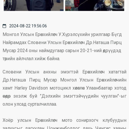
2024-08-22 19:56:06
Монгол Улсын Ерөнхийлөгч У.Хүрэлсүхийн урилгаар Бүгд
Найрамдах Словени Улсын Ерөнхийлөгч Др.Наташа Пирц
Мусар 2024 оны наймдугаар сарын 20-21-ний өдрүүдэд
төрийн айлчлал хийж байна.
Словени Улсын анхны эмэгтэй Ерөнхийлөгч хатагтай
Др.Наташа Пирц Мусар Монгол Улсын Ерөнхийлөгчийн
хамт Harley Davidson мотоцикл хөлөглөн Улаанбаатар хотод
өнөөдөр эхэлж буй "Дэлхийн эмэгтэйчүүдийн чуулган"-ыг
олон улсад сурталчиллаа.
Хоёр улсын Ерөнхийлөгч мото сонирхогч клубуудын
залуусыг дагуулан Цонжинболдог дахь Чингис хааны