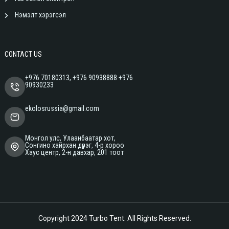
Нэмэлт хэрэгсэл
CONTACT US
+976 70180313, +976 90938888 +976
90930233
ekolosrussia@gmail.com
Монгол улс, Улаанбаатар хот,
Сонгино хайрхан дүүрэг, 4-р хороо
Хаус центр, 2-н давхар, 201 тоот
Copyright 2024
Turbo Tent
. All Rights Reserved.