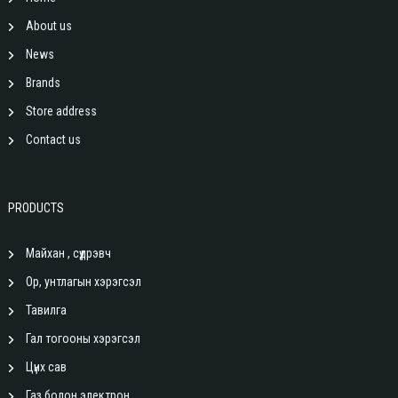
About us
News
Brands
Store address
Contact us
PRODUCTS
Майхан , сүүдрэвч
Ор, унтлагын хэрэгсэл
Тавилга
Гал тогооны хэрэгсэл
Цүнх сав
Газ болон электрон