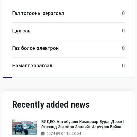
Гал тогооны хэрэгсэл
0
Цүнх сав
0
Газ болон электрон
0
Нэмэлт хэрэгсэл
0
Recently added news
ВИДЕО: Автобусны Камераар Зураг Дарж I
Эгнээнд Зогссон Зөрчлийг Илрүүлж Байна
2024-09-04 15:23:54