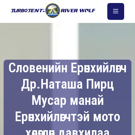
Словенийн Ерөнхийлөгч
Др.Наташа Пирц
Мусар манай
Ерөнхийлөгчтэй мото
хөлөглөн давхилаа