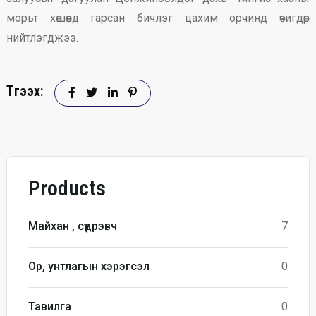
морьт хөшөөнд гарсан бичлэг цахим орчинд өчигдөр
нийтлэгджээ.
Түгээх:
Products
Майхан , сүүдрэвч
7
Ор, унтлагын хэрэгсэл
0
Тавилга
0