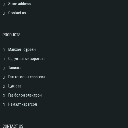
Store address
Contact us
PRODUCTS
Майхан , сүүдрэвч
Ор, унтлагын хэрэгсэл
Тавилга
Гал тогооны хэрэгсэл
Цүнх сав
Газ болон электрон
Нэмэлт хэрэгсэл
CONTACT US