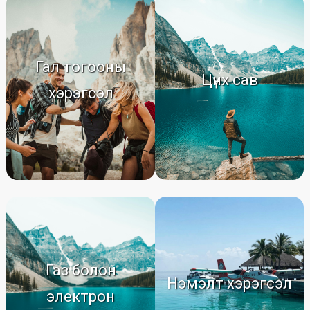
Гал тогооны
Цүнх сав
хэрэгсэл
Газ болон
Нэмэлт хэрэгсэл
электрон