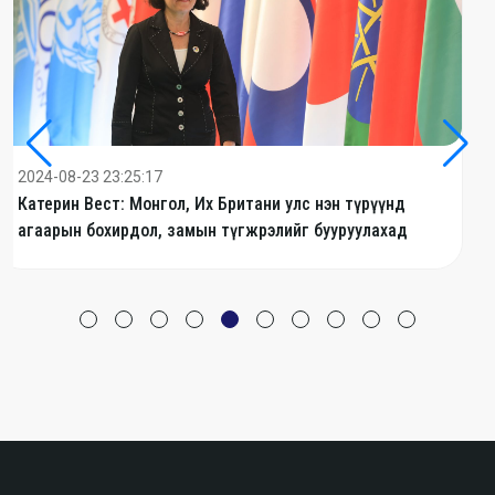
2024-08-22 20:00:56
Элсэн манханд нь зөвшөөрөлгүй зураг авалт хийсэн
Кэти Перрид испаничууд уурлав