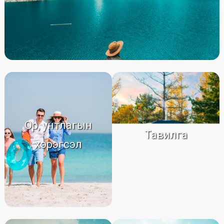
Ор, унтлагын
Тавилга
хэрэгсэл